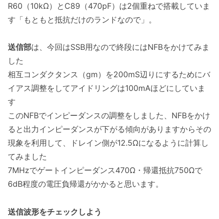
R60（10kΩ）とC89（470pF）は2個重ねで搭載していま
す「もともと抵抗だけのランドなので」。
送信部
は、今回はSSB用なので終段にはNFBをかけてみま
した
相互コンダクタンス（gm）を200mS辺りにするためにバ
イアス調整をしてアイドリングは100mAほどにしていま
す
このNFBでインピーダンスの調整をしました、NFBをかけ
ると出力インピーダンスが下がる傾向がありますからその
現象を利用して、ドレイン側が12.5Ωになるように計算し
てみました
7MHzでゲートインピーダンス470Ω・帰還抵抗750Ωで
6dB程度の電圧負帰還がかかると思います。
送信波形をチェックしよう