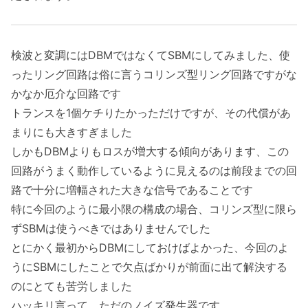
検波と変調にはDBMではなくてSBMにしてみました、使
ったリング回路は俗に言うコリンズ型リング回路ですがな
かなか厄介な回路です
トランスを1個ケチりたかっただけですが、その代償があ
まりにも大きすぎました
しかもDBMよりもロスが増大する傾向があります、この
回路がうまく動作しているように見えるのは前段までの回
路で十分に増幅された大きな信号であることです
特に今回のように最小限の構成の場合、コリンズ型に限ら
ずSBMは使うべきではありませんでした
とにかく最初からDBMにしておけばよかった、今回のよ
うにSBMにしたことで欠点ばかりが前面に出て解決する
のにとても苦労しました
ハッキリ言って、ただのノイズ発生器です。