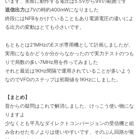
います、実際に動作する電圧は5.5Vから9Vの範囲です
送信出力
は7Vの時約400mWになりました
終段にはNFBをかけていることもあり電源電圧の違いによ
る出力の変動はとても小さいです。
もともとは21MHzのEスポ専用機として計画しましたが、
実用になるかどうか分からなかったので実力テストのつも
りで局数の多い7MHz用を作ってみました
それと最近は1KHz間隔で運用されていることが多いよう
なのでVFOのステップは初期値を1KHzにしました。
【まとめ】
昔からの疑問はこれで解消しました、けっこう使い物にな
りますよ
少なくとも平凡なダイレクトコンバージョンの受信機と組
み合わせたモノよりは使いやすいです、そのぶん回路が複