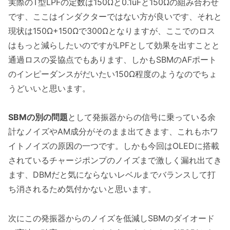
実際のT型LPFの定数は150Ωと0.1uFと150Ωの組み合わせ
です、ここはインダクターではない方が良いです、それと
現状は150Ω+150Ωで300Ωとなりますが、ここでのロス
はもっと減らしたいのですがLPFとして効果を出すことと
通過ロスの妥協点でもあります、しかもSBMのAFポート
のインピーダンスがだいたい150Ω程度のようなのでちょ
うどいいと思います。
SBMの別の問題
として発振器からの信号に乗っている余
計なノイズやAM成分がそのまま出てきます、これもホワ
イトノイズの原因の一つです。しかも今回はOLEDに搭載
されているチャージポンプのノイズまで激しく漏れ出てき
ます、DBMだと気にならないレベルまでバランスして打
ち消されるため気付かないと思います。
次にこの発振器からのノイズを低減しSBMのダイオード