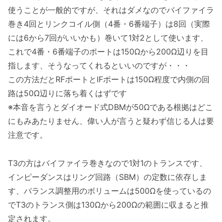
使うことが一般的ですが、それはダメなのでバイファイラ
巻き4回とリンクコイル側（4番・6番端子）は8回（実際
には6から7回がいいかも）巻いて1対2として使います、
これで4番・6番端子のポートは150Ωから200Ω辺りを目
指します、そうなってくれるといいのですが・・・
この方法だとRFポートとIFポートは150Ω程度で内側の回
路は50Ω辺りに落ち着くはずです
※本音を言うとダイオード式DBMが50Ωである根拠はどこ
にもみあたりません、偉い人が言うと疑わず信じる人は要
注意です。
T3の方はバイファイラ巻きなので1対1のトランスです、
インピーダンスはリング回路（SBM）の定数に依存しま
す、バランス調整用のボリュームは500Ωを使っているの
でT3のトランス側は130Ωから200Ωの範囲に収まると推
定されます。