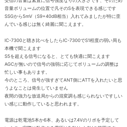
受信の音量は素直に信号強度なりの大きさです、そのため
音量ボリュームの位置で凡そのSを表現できる感じです
SSGから5mV（S9+40dB相当）入れてみましたが特に歪
んでいる感じは無く綺麗に聞こえます。
IC-7300と聴き比べをしたらIC-7300でS1程度の弱い局も
本機で聞こえます
S5を超える信号になると、とても快適に聞こえます
AGCが無いので信号の強弱に応じてボリュームの調整は
忙しい事もあります。
今のところ、信号が強すぎてANT側にATTを入れたいと思
うよなことは発生していません
夜間の強力な放送局からの混変調も感じられないですしい
い感じに動作していると思われます。
電源は乾電池5本か6本、あるいは7.4Vのリポを予定して