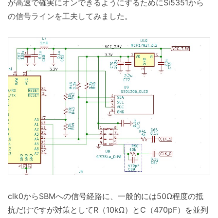
が高速で確実にオンできるようにするためにSi5351から
の信号ラインを工夫してみました。
clk0からSBMへの信号経路に、一般的には50Ω程度の抵
抗だけですが対策としてR（10kΩ）とC（470pF）を並列