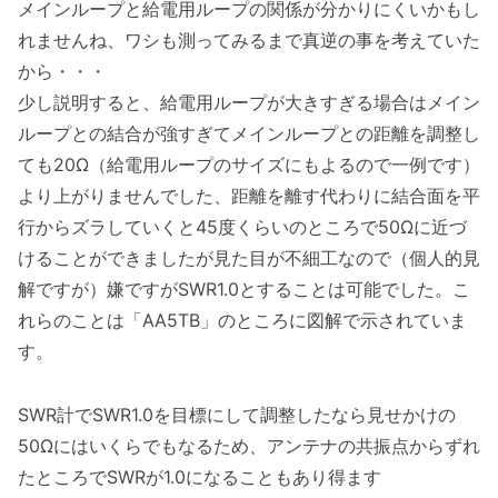
メインループと給電用ループの関係が分かりにくいかもし
れませんね、ワシも測ってみるまで真逆の事を考えていた
から・・・
少し説明すると、給電用ループが大きすぎる場合はメイン
ループとの結合が強すぎてメインループとの距離を調整し
ても20Ω（給電用ループのサイズにもよるので一例です）
より上がりませんでした、距離を離す代わりに結合面を平
行からズラしていくと45度くらいのところで50Ωに近づ
けることができましたが見た目が不細工なので（個人的見
解ですが）嫌ですがSWR1.0とすることは可能でした。こ
れらのことは「AA5TB」のところに図解で示されていま
す。
SWR計でSWR1.0を目標にして調整したなら見せかけの
50Ωにはいくらでもなるため、アンテナの共振点からずれ
たところでSWRが1.0になることもあり得ます