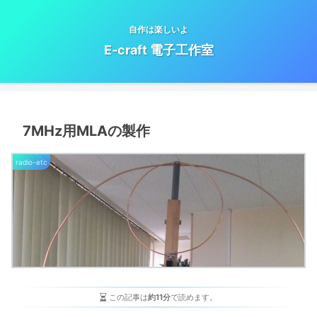
自作は楽しいよ
E-craft 電子工作室
7MHz用MLAの製作
radio-etc
この記事は
約11分
で読めます。