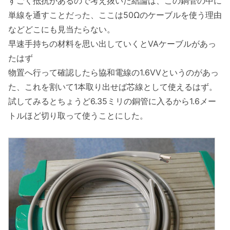
すごく抵抗があるので考え抜いた結論は、この銅管の中に
単線を通すことだった、ここは50Ωのケーブルを使う理由
などどこにも見当たらない。
早速手持ちの材料を思い出していくとVAケーブルがあっ
たはず
物置へ行って確認したら協和電線の1.6VVというのがあっ
た、これを割いて1本取り出せば芯線として使えるはず。
試してみるとちょうど6.35ミリの銅管に入るから1.6メー
トルほど切り取って使うことにした。