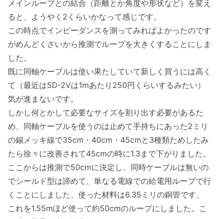
メインループとの結合（距離とか角度や形状など）を変え
ると、ようやく2くらいかなって感じです。
この時点でインピーダンスを測ってみればよかったのです
がめんどくさいから推測でループを大きくすることにしま
した。
既に同軸ケーブルは使い果たしていて新しく買うには高く
て（最近は5D-2Vは1mあたり250円くらいするみたい）
気が進まないです。
しかし何とかして必要なサイズを割り出す必要があるた
め、同軸ケーブルを使うのは止めて手持ちにあった2ミリ
の錫メッキ線で35cm・40cm・45cmと3種類ためしたみ
たら徐々に改善されて45cmの時に1.3まで下がりました。
ここからは推測で50cmに決定し、同時ケーブルは無いの
でシールド型は諦めて、単なる電線での給電用ループで行
くことにしました、使った材料は6.35ミリの銅管です、
これを1.55mほど使って約50cmのループにしました。こ