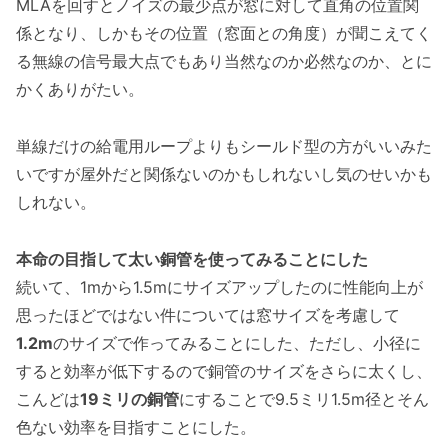
MLAを回すとノイズの最少点が窓に対して直角の位置関
係となり、しかもその位置（窓面との角度）が聞こえてく
る無線の信号最大点でもあり当然なのか必然なのか、とに
かくありがたい。
単線だけの給電用ループよりもシールド型の方がいいみた
いですが屋外だと関係ないのかもしれないし気のせいかも
しれない。
本命の目指して太い銅管を使ってみることにした
続いて、1mから1.5mにサイズアップしたのに性能向上が
思ったほどではない件については窓サイズを考慮して
1.2m
のサイズで作ってみることにした、ただし、小径に
すると効率が低下するので銅管のサイズをさらに太くし、
こんどは
19ミリの銅管
にすることで9.5ミリ1.5m径とそん
色ない効率を目指すことにした。