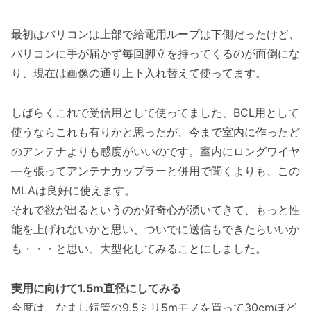
最初はバリコンは上部で給電用ループは下側だったけど、
バリコンに手が届かず毎回脚立を持ってくるのが面倒にな
り、現在は画像の通り上下入れ替えて使ってます。
しばらくこれで受信用として使ってました、BCL用として
使うならこれも有りかと思ったが、今まで室内に作ったど
のアンテナよりも感度がいいのです。室内にロングワイヤ
―を張ってアンテナカップラーと併用で聞くよりも、この
MLAは良好に使えます。
それで欲が出るというのか好奇心が湧いてきて、もっと性
能を上げれないかと思い、ついでに送信もできたらいいか
も・・・と思い、大型化してみることにしました。
実用に向けて1.5m直径にしてみる
今度は、なまし銅管の9.5ミリ5mモノを買って30cmほど