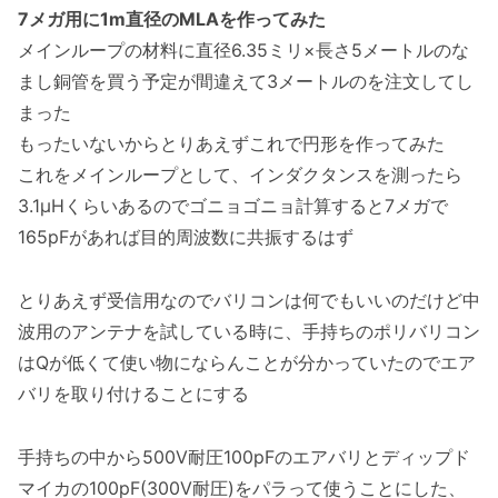
7メガ用に1m直径のMLAを作ってみた
メインループの材料に直径6.35ミリ×長さ5メートルのな
まし銅管を買う予定が間違えて3メートルのを注文してし
まった
もったいないからとりあえずこれで円形を作ってみた
これをメインループとして、インダクタンスを測ったら
3.1μHくらいあるのでゴニョゴニョ計算すると7メガで
165pFがあれば目的周波数に共振するはず
とりあえず受信用なのでバリコンは何でもいいのだけど中
波用のアンテナを試している時に、手持ちのポリバリコン
はQが低くて使い物にならんことが分かっていたのでエア
バリを取り付けることにする
手持ちの中から500V耐圧100pFのエアバリとディップド
マイカの100pF(300V耐圧)をパラって使うことにした、