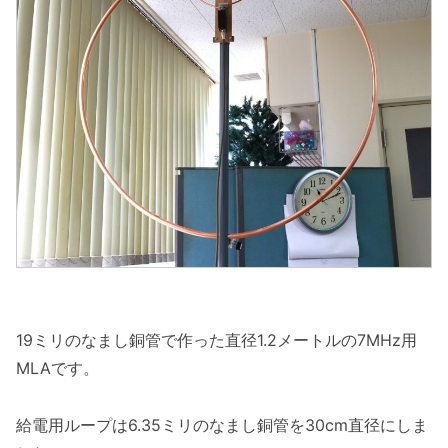
19ミリのなまし銅管で作った直径1.2メートルの7MHz用
MLAです。
給電用ループは6.35ミリのなまし銅管を30cm直径にしま