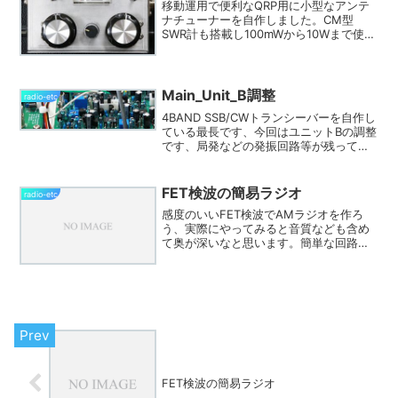
移動運用で便利なQRP用に小型なアンテ
ナチューナーを自作しました。CM型
SWR計も搭載し100mWから10Wまで使え
ます。自作のKTR-C5B用に作ったので
7MHzから21MHzの5バンド専用です。
Main_Unit_B調整
radio-etc
4BAND SSB/CWトランシーバーを自作し
ている最長です、今回はユニットBの調整
です、局発などの発振回路等が残ってい
ますがこれで全体の半分程度が出来上が
った状態です。
FET検波の簡易ラジオ
radio-etc
感度のいいFET検波でAMラジオを作ろ
う、実際にやってみると音質なども含め
て奥が深いなと思います。簡単な回路で
すがゲルマラジオではできなかった高感
度AMラジオが作れます。
FET検波の簡易ラジオ