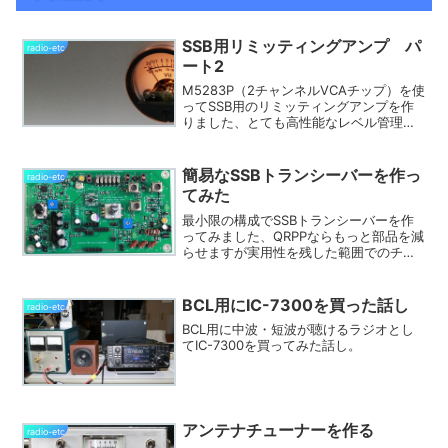
SSB用リミッティングアンプ パ
radio-etc
ート2
M5283P（2チャンネルVCAチップ）を使
ってSSB用のリミッティングアンプを作
りました、とても高性能なレベル管理が
できます。
簡易なSSBトランシーバーを作っ
radio-etc
てみた
最小限の構成でSSBトランシーバーを作
ってみました、QRPPならもっと部品を減
らせますが実用性を残した範囲でのチャ
レンジです。
BCL用にIC-7300を買った話し
radio-etc
BCL用に中波・短波が聴けるラジオとし
てIC-7300を買ってみた話し。
アンテナチューナーを作る
radio-etc