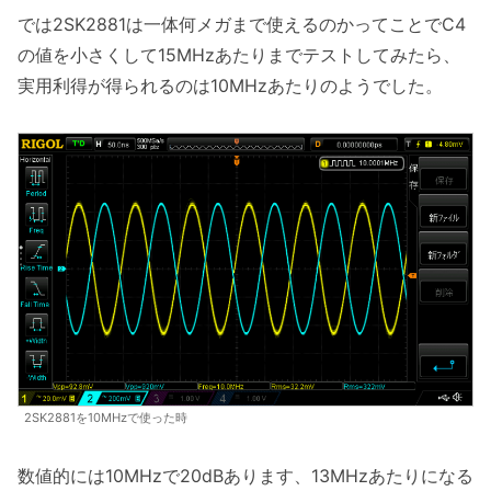
では2SK2881は一体何メガまで使えるのかってことでC4
の値を小さくして15MHzあたりまでテストしてみたら、
実用利得が得られるのは10MHzあたりのようでした。
2SK2881を10MHzで使った時
数値的には10MHzで20dBあります、13MHzあたりになる