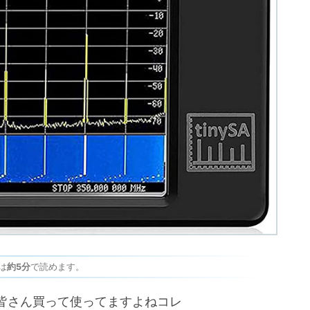
は
約5分
で読めます。
皆さん買って使ってますよねコレ