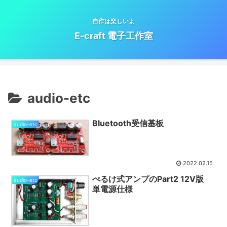
自作は楽しいよ
E-craft 電子工作室
audio-etc
Bluetooth受信基板
audio-etc
2022.02.15
ぺるけ式アンプのPart2 12V版
audio-etc
単電源仕様