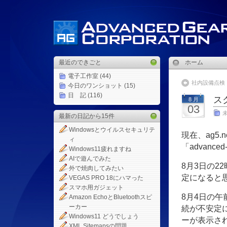
最近のできごと
ホーム
電子工作室
(44)
社内設備点検
今日のワンショット
(15)
日 記
(116)
ス
8 月
03
最新の日記から15件
Windowsとウイルスセキュリテ
現在、ag5
ィ
「advanc
Windows11疲れますね
AIで遊んでみた
8月3日の
外で焼肉してみたい
定になると
VEGAS PRO 18にハマった
スマホ用ガジェット
8月4日の
Amazon EchoとBluetoothスピ
ーカー
続が不安定
Windows11 どうでしょう
ーが表示さ
XML Sitemapsの問題