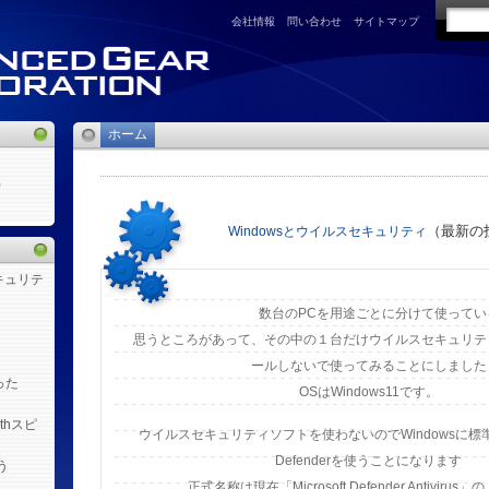
会社情報
問い合わせ
サイトマップ
ホーム
)
（最新の
Windowsとウイルスセキュリティ
キュリテ
数台のPCを用途ごとに分けて使ってい
思うところがあって、その中の１台だけウイルスセキュリテ
ールしないで使ってみることにしました
った
OSはWindows11です。
othスピ
ウイルスセキュリティソフトを使わないのでWindowsに
Defenderを使うことになります
う
正式名称は現在「Microsoft Defender Antiviru