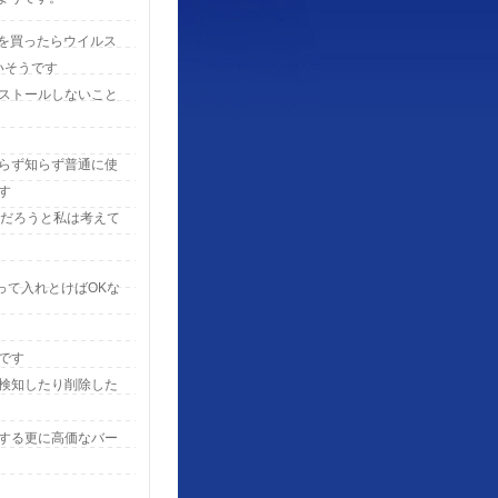
Cを買ったらウイルス
いそうです
ストールしないこと
らず知らず普通に使
す
んだろうと私は考えて
って入れとけばOKな
です
検知したり削除した
する更に高価なバー