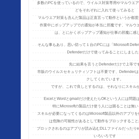
多数のPCを使っているので、ウイルス対策専用やマルウエ
どをそれぞれに入れて使ってみると
マルウエア対策も含んだ製品は正直言って動作というか都度
作業中にポップアップでの通知が本当に邪魔です、マルウ
は、とにかくポップアップ通知が仕事の邪魔に感
そんな事もあり、思い切って１台のPCには「Microsoft Defender
Defenderだけで使ってみることにしまし
先に結果を言うとDefenderだけで上等で
市販のウイルスセキュリティソフトは不要です、Defender
クしてくれています。
ですが、これで良しとするのは、それなりにスキル
ExcelとWordとgmailだけ使えたらOKという人には問
特にMicrosoftの製品だけ使う人には困ることは無
スキルが必要になってくるのはMicrosoft製品以外のアプリを使
は危険の可能性があるとして動作をブロックすること
ブロックされるのはアプリが読み込むDLLファイルだったりe
いろいろです