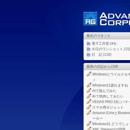
最近のできごと
電子工作室
(44)
今日のワンショット
(15
日 記
(116)
最新の日記から15件
Windowsとウイルスセ
ィ
Windows11疲れますね
AIで遊んでみた
外で焼肉してみたい
VEGAS PRO 18にハマ
スマホ用ガジェット
Amazon EchoとBlueto
ーカー
Windows11 どうでしょ
XML Sitemapsの問題