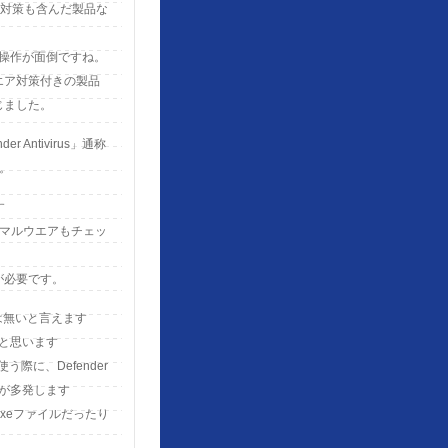
ア対策も含んだ製品な
操作が面倒ですね。
エア対策付きの製品
じました。
 Antivirus」通称
た。
す
はマルウエアもチェッ
が必要です。
題は無いと言えます
いと思います
う際に、Defender
が多発します
xeファイルだったり