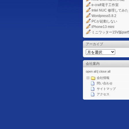
e-craft電子工作室
Intel NUC 修理してみた
Wordpress5.8.2
PCが起動しない
iPhone13 mini
ミニワッター15V版part
アーカイブ
会社案内
open all
|
close all
会社情報
問い合わせ
サイトマップ
アクセス