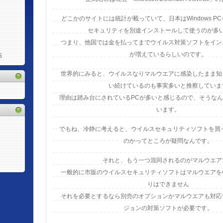
どこかのサイトには統計が載っていて、日本はWindows P
セキュリティを別途インストールして使うのが多
つまり、他国では金を払ってまでウイルス対策ソフトをイン
が増えているらしいのです。
5
世界的にみると、ウイルスなりマルウエアに感染したまま知
い続けているのも事実多いと推察していま
理由は踏み台にされているPCが多いと感じるので、そうな
います。
でもね、冷静に考えると、ウイルスセキュリティソフトを買
のかってところが疑問なんです。
それと、もう一つ混同されるのがマルウエア
一般的に市販のウイルスセキュリティソフトはマルウエアを
りはできません
それを必要とするなら別売のオプションかマルウエアも対応
ジョンの対策ソフトが必要です。