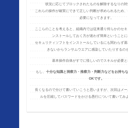
状況に応じてブロックされたものを解除するなりの対
これらの操作が確実にできて正しい判断が求められるため、
必要になってきます。
ここらのことを考えると、組織内では従来通り何らかのセキ
ンストールしておく方が迷わず簡単ということに
セキュリティソフトをインストールしているにも関わらず基
きないからランサムウエアに感染していたりするの
基本操作自体がすでに怪しいのでスキルが必要と
もし、
十分な知識と洞察力・推察力・判断力などをお持ちならD
OKです。
長くなるので分けて書いていこうと思いますが、次回はメー
ルを圧縮してパスワードをかける愚行について書いてみ