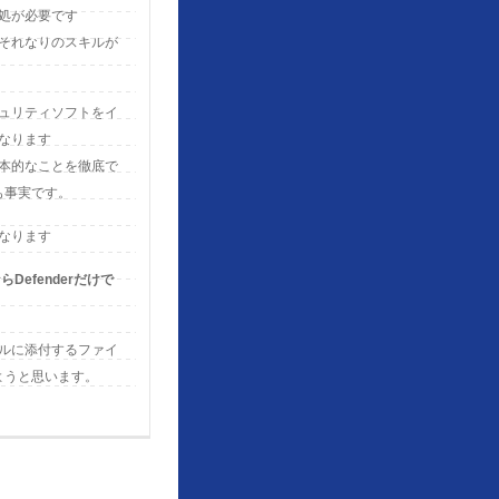
処が必要です
それなりのスキルが
ュリティソフトをイ
なります
本的なことを徹底で
も事実です。
なります
efenderだけで
ルに添付するファイ
ようと思います。