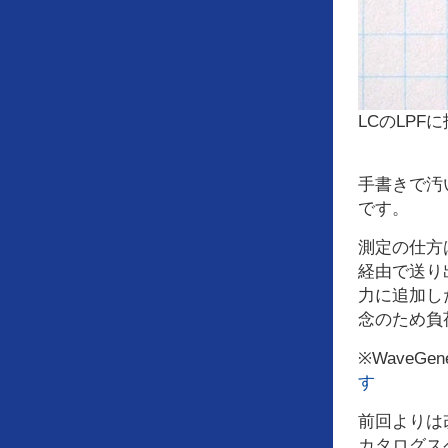
LCのLPF
手書きで汚い
です。
測定の仕方は
経由で送り出し
力に追加し
念のため負
※WaveG
す
前回よりは
カタログス