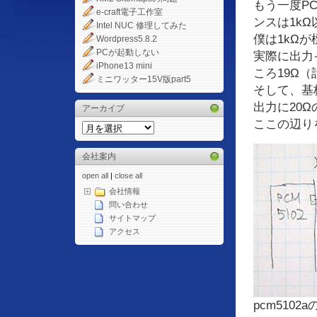
もう一度PC
e-craft電子工作室
ンスは1kΩ
Intel NUC 修理してみた
僕は1kΩ
Wordpress5.8.2
PCが起動しない
実際に出力
iPhone13 mini
ころ19Ω
ミニワッター15V版part5
そして、基
出力に20
アーカイブ
ここの辺り
会社案内
open all
|
close all
会社情報
問い合わせ
サイトマップ
アクセス
pcm510