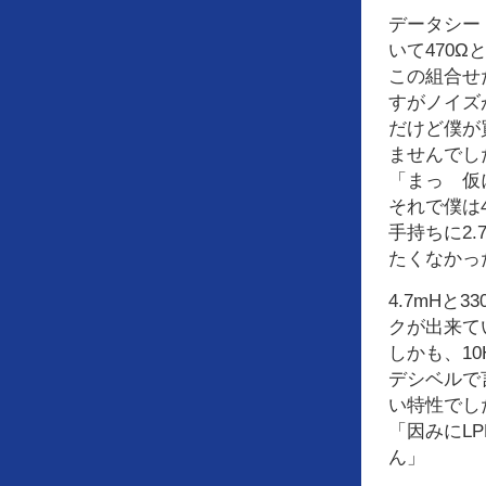
データシー
いて470Ω
この組合せ
すがノイズ
だけど僕が買っ
ませんでし
「まっ 仮
それで僕は4
手持ちに2.
たくなかっ
4.7mHと
クが出来て
しかも、1
デシベルで
い特性でし
「因みにL
ん」