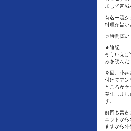
加して帯域
有名一流シ
料理が旨い
長時間聴い
★追記
そういえば
みを読んだ
今回、小さ
付けてアン
ところがケ
発生しまし
す。
前回も書きま
ニットから
ますから外