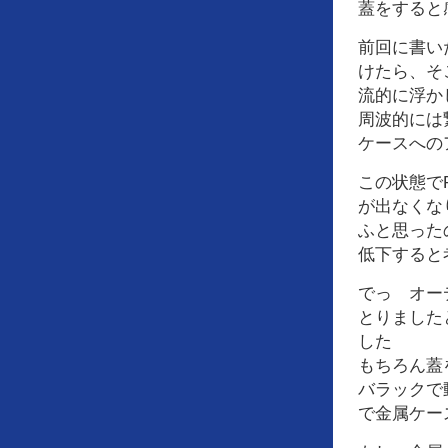
蓋をすると
前回に書い
けたら、そ
流的に浮か
周波的には
ケースへの
この状態で
が出なくな
ふと思った
低下すると
でっ オー
とりました
した
もちろん蓋
バラックで
で金属ケー