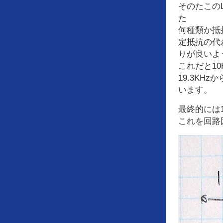
そのたこの
た
何種類か抵
定抵抗の代
りが良いよ
これだと10
19.3KH
います。
最終的には
これを回路