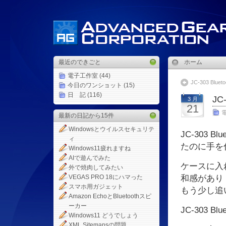
最近のできごと
ホーム
電子工作室
(44)
JC-303 Blueto
今日のワンショット
(15)
日 記
(116)
JC-
3 月
21
最新の日記から15件
Windowsとウイルスセキュリテ
JC-303 
ィ
たのに手を
Windows11疲れますね
AIで遊んでみた
ケースに入
外で焼肉してみたい
VEGAS PRO 18にハマった
和感があり
スマホ用ガジェット
もう少し追
Amazon EchoとBluetoothスピ
ーカー
JC-303 
Windows11 どうでしょう
XML Sitemapsの問題