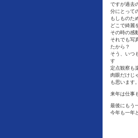
ですが過去
分にとって
もしものた
どこで綺麗
その時の感
それでも写
たから？
そう、いつ
す
定点観察も
肉眼だけじ
も思います
来年は仕事
最後にもう
今年も一年