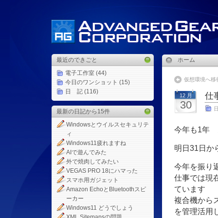
最近のできごと
ホーム
電子工作室
(44)
仮想環境へ移
今日のワンショット
(15)
日 記
(116)
仕
12 月
30
最新の日記から15件
Windowsとウイルスセキュリテ
今年も1年
ィ
Windows11疲れますね
明日31日か
AIで遊んでみた
外で焼肉してみたい
今年を振り
VEGAS PRO 18にハマった
仕事では現
スマホ用ガジェット
ています
Amazon EchoとBluetoothスピ
ーカー
複合機から
Windows11 どうでしょう
を管理活用
XML Sitemapsの問題