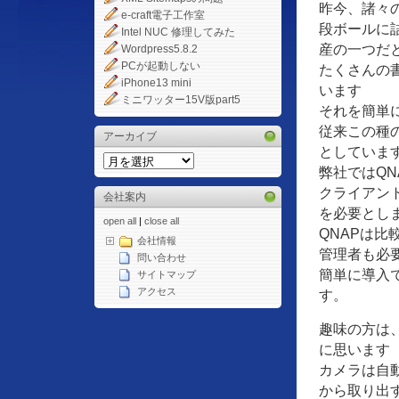
昨今、諸々
e-craft電子工作室
段ボールに
Intel NUC 修理してみた
産の一つだ
Wordpress5.8.2
PCが起動しない
たくさんの
iPhone13 mini
います
ミニワッター15V版part5
それを簡単
従来この種
アーカイブ
としていま
弊社ではQN
クライアン
会社案内
を必要とし
open all
|
close all
QNAPは
会社情報
管理者も必
問い合わせ
簡単に導入
サイトマップ
アクセス
す。
趣味の方は
に思います
カメラは自
から取り出