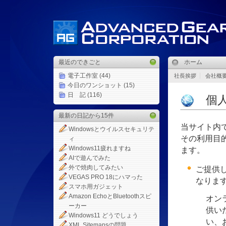
最近のできごと
ホーム
電子工作室
(44)
社長挨拶
会社概
今日のワンショット
(15)
日 記
(116)
個人
最新の日記から15件
当サイト内
Windowsとウイルスセキュリテ
その利用目
ィ
Windows11疲れますね
ます。
AIで遊んでみた
外で焼肉してみたい
ご提供
VEGAS PRO 18にハマった
なりま
スマホ用ガジェット
Amazon EchoとBluetoothスピ
オン
ーカー
供い
Windows11 どうでしょう
い、
XML Sitemapsの問題