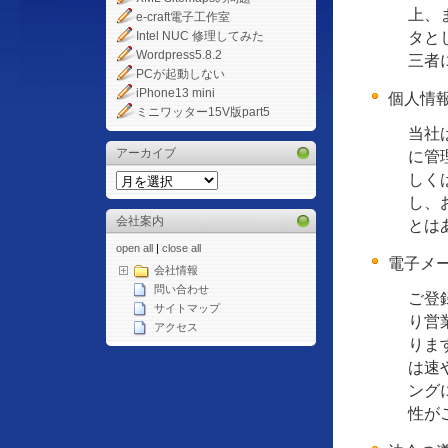
上、
e-craft電子工作室
タと
Intel NUC 修理してみた
Wordpress5.8.2
三者
PCが起動しない
iPhone13 mini
個人情
ミニワッター15V版part5
当社
アーカイブ
に管
しく
し、
会社案内
とは
open all
|
close all
電子メ
会社情報
問い合わせ
ご登
サイトマップ
り営
アクセス
りま
は速
ング
性が