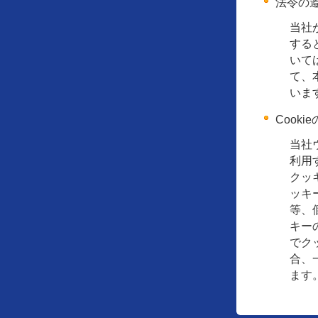
法令の
当社
する
いて
て、
いま
Cook
当社
利用
クッ
ッキ
等、
キー
でク
合、
ます