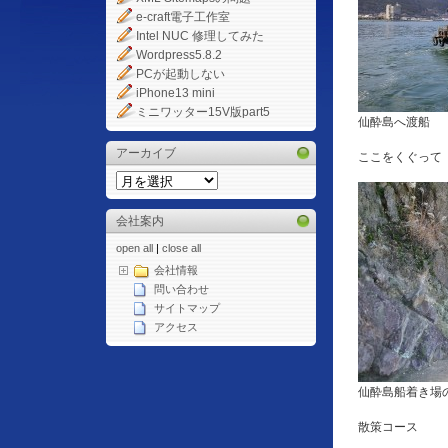
e-craft電子工作室
Intel NUC 修理してみた
Wordpress5.8.2
PCが起動しない
iPhone13 mini
ミニワッター15V版part5
仙酔島へ渡船
アーカイブ
ここをくぐって
会社案内
open all
|
close all
会社情報
問い合わせ
サイトマップ
アクセス
仙酔島船着き場
散策コース