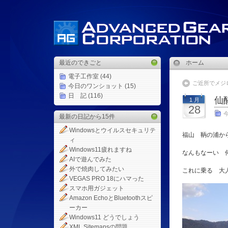
最近のできごと
ホーム
電子工作室
(44)
ご近所でメジ
今日のワンショット
(15)
日 記
(116)
仙
1 月
28
最新の日記から15件
Windowsとウイルスセキュリテ
福山 鞆の浦か
ィ
Windows11疲れますね
なんもなーい 
AIで遊んでみた
外で焼肉してみたい
これに乗る 大人
VEGAS PRO 18にハマった
スマホ用ガジェット
Amazon EchoとBluetoothスピ
ーカー
Windows11 どうでしょう
XML Sitemapsの問題