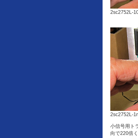
2sc2752L-
2sc2752L-
小信号用トラ
向で220倍