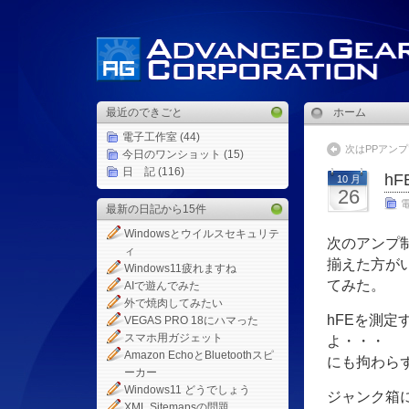
最近のできごと
ホーム
電子工作室
(44)
次はPPアン
今日のワンショット
(15)
日 記
(116)
h
10 月
26
最新の日記から15件
Windowsとウイルスセキュリテ
次のアンプ
ィ
揃えた方が
Windows11疲れますね
てみた。
AIで遊んでみた
外で焼肉してみたい
hFEを測定
VEGAS PRO 18にハマった
スマホ用ガジェット
よ・・・
Amazon EchoとBluetoothスピ
にも拘わら
ーカー
Windows11 どうでしょう
ジャンク箱に
XML Sitemapsの問題