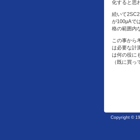
化すると思
続いて2SC
が100μA
格の範囲内
この事から
は必要な計
は何の役に
（既に買っ
Copyright © 