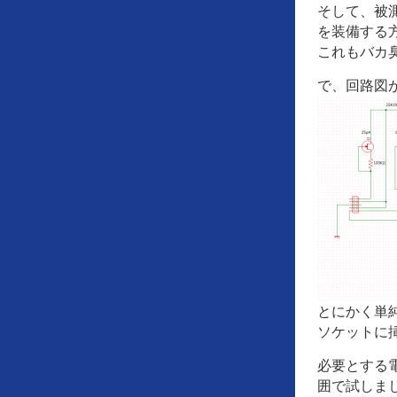
そして、被
を装備する
これもバカ
で、回路図
とにかく単
ソケットに
必要とする
囲で試しま