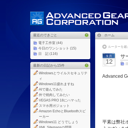
最近のできごと
ホーム
電子工作室
(44)
ルーターを越
今日のワンショット
(15)
日 記
(116)
サ
9 月
12
最新の日記から15件
Windowsとウイルスセキュリテ
Advanc
ィ
Windows11疲れますね
平
AIで遊んでみた
外で焼肉してみたい
(
VEGAS PRO 18にハマった
スマホ用ガジェット
Amazon EchoとBluetoothスピ
ーカー
平素は弊社
Windows11 どうでしょう
XML Sitemapsの問題