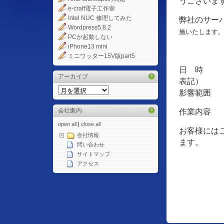
うございま
e-craft電子工作室
Intel NUC 修理してみた
弊社のサー
Wordpress5.8.2
施い
たします
PCが起動しない
iPhone13 mini
ミニワッター15V版part5
日 時 ：平成
アーカイブ
表記）
影響範囲 ：
会社案内
作業内容 
open all
|
close all
お客様には
会社情報
ます。
問い合わせ
サイトマップ
アクセス