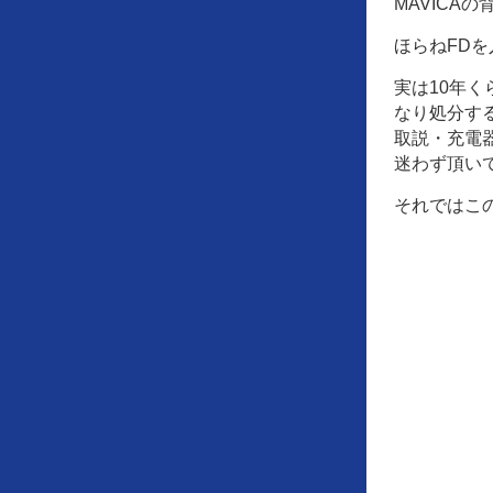
MAVICAの
ほらねFD
実は10年
なり処分す
取説・充電
迷わず頂い
それではこ