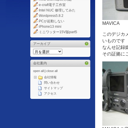
e-craft電子工作室
Intel NUC 修理してみた
Wordpress5.8.2
PCが起動しない
MAVICA
iPhone13 mini
ミニワッター15V版part5
このデジカ
いものです
アーカイブ
なんせ記録
その証拠に
会社案内
open all
|
close all
会社情報
問い合わせ
サイトマップ
アクセス