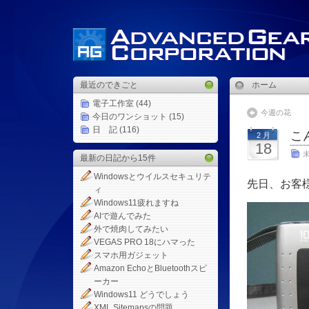
最近のできごと
ホーム
電子工作室
(44)
今週の花
今日のワンショット
(15)
日 記
(116)
こ
2 月
18
最新の日記から15件
Windowsとウイルスセキュリテ
先日、お客
ィ
Windows11疲れますね
AIで遊んでみた
外で焼肉してみたい
VEGAS PRO 18にハマった
スマホ用ガジェット
Amazon EchoとBluetoothスピ
ーカー
Windows11 どうでしょう
XML Sitemapsの問題