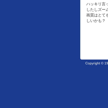
ハッキリ言
したしズー
画質はとて
しいかも？
Copyright © 