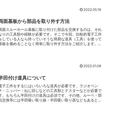
2022.05.19
両面基板から部品を取り外す方法
両面スルーホール基板に取り付けた部品を交換するのは、それ
なりの工具類や経験が必要です。そこで今回、比較的電子工作
をしている人なら持っていそうな簡易な道具（工具）を使って
基板を傷めることなく簡単に取り外す方法をご紹介します。半
田付け道具のとこ...
2022.01.08
半田付け道具について
電子工作をするにはいろいろな道具が必要です、ラジオペン
チ・ニッパー・ねじ回しなどの工具類とテスターなどが必要で
す。もちろん半田付けの道具は必須です。その他、ルーペ・部
品交換等には半田吸い取り線・半田吸い取り器などもあると便
利です。半田ごては...