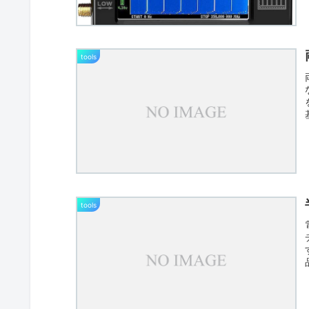
tools
tools