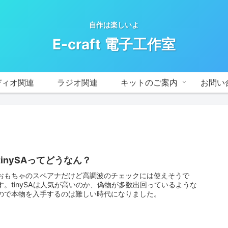
自作は楽しいよ
E-craft 電子工作室
ディオ関連
ラジオ関連
キットのご案内
お問い
tinySAってどうなん？
おもちゃのスペアナだけど高調波のチェックには使えそうで
す。tinySAは人気が高いのか、偽物が多数出回っているような
ので本物を入手するのは難しい時代になりました。