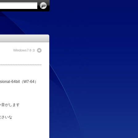
Windows7ネタ
onal-64bit（W7-64）
い音がします
ださいな