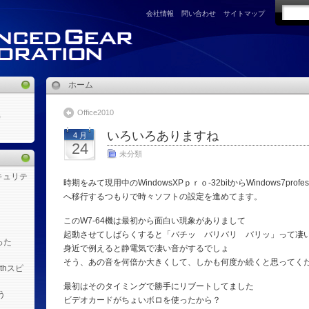
会社情報
問い合わせ
サイトマップ
ホーム
Office2010
)
いろいろありますね
4 月
24
未分類
キュリテ
時期をみて現用中のWindowsXPｐｒｏ-32bitからWindows7professi
へ移行するつもりで時々ソフトの設定を進めてます。
このW7-64機は最初から面白い現象がありまして
起動させてしばらくすると「バチッ バリバリ バリッ」って凄
った
身近で例えると静電気で凄い音がするでしょ
そう、あの音を何倍か大きくして、しかも何度か続くと思ってく
othスピ
最初はそのタイミングで勝手にリブートしてました
う
ビデオカードがちょいボロを使ったから？