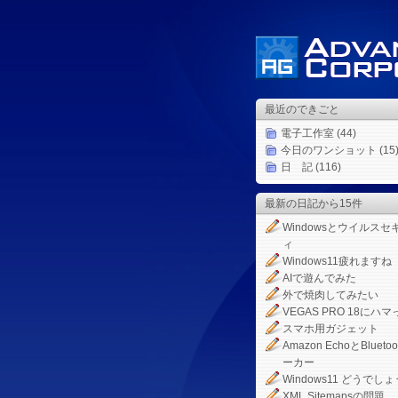
最近のできごと
電子工作室
(44)
今日のワンショット
(15
日 記
(116)
最新の日記から15件
Windowsとウイルスセ
ィ
Windows11疲れますね
AIで遊んでみた
外で焼肉してみたい
VEGAS PRO 18にハマ
スマホ用ガジェット
Amazon EchoとBlueto
ーカー
Windows11 どうでしょ
XML Sitemapsの問題