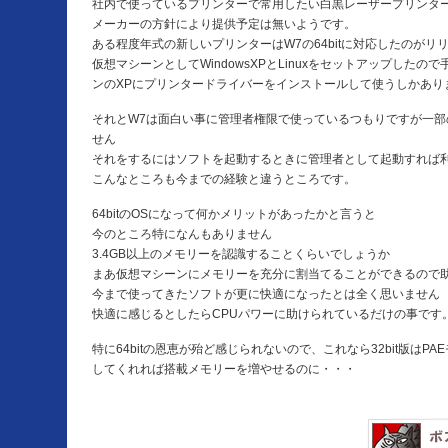
社内で使っているプリンターで常用したい白黒レーザープリンタ
メーカーの方針により提供予定は無いようです。
ある程度年式の新しいプリンターはW7の64bitに対応したのがリ
仮想マシーンとしてWindowsXPとLinuxをセットアップしたの
ンのXPにプリンタードライバーをインストールして使うしかあり
それとW7は面白い事に管理者権限で使っているつもりですが一部
せん
それをするにはソフトを起動するときに管理者として起動すれば
こんなところも今までの経験と違うところです。
64bitのOSになって何かメリットがあったかと言うと
今のところ特になんもありません
3.4GB以上のメモリーを認識することくらいでしょうか
まあ仮想マシーンにメモリーを充分に割当てることができるので
今まで使ってきたソフトが更に快適になったとは全く思いません
快適に感じるとしたらCPUパワーに助けられているだけの事です
特に64bitの恩恵が殆ど感じられないので、これなら32bit版はP
してくれれば搭載メモリーを増やせるのに・・・