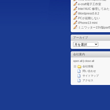
e-craft電子工作室
Intel NUC 修理してみた
Wordpress5.8.2
PCが起動しない
iPhone13 mini
ミニワッター15V版part
アーカイブ
会社案内
open all
|
close all
会社情報
問い合わせ
サイトマップ
アクセス