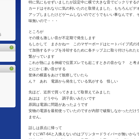
特に気にもせずいましたが設定中に横で大きな音でビックリする
カードはそれなりに気の利いたのと取替えました、もちろんビデ
アップしましたけどゲームしないのでどうでもいい事なんです、そ
味無いので・・・
ところが
5
その後も激しい音が不定期で発生します
もしかして まさかねー このマザーボードはヒートパイプ式の
て加熱するチップを冷却するために各チップ上に取り付けられた
繋がっています
これが熱による伸縮で位置ズレでも起こすときの音かな？ と考
とにかく凄い音がする
筐体の横蓋をあけて観察していたら
ん？ あれ 電源から発生している気がする 怪しい
先ほど、近所で買ってきまして取替えてみました
あはは どうやら 調子良いみたいです
原因は電源に問題があったようです
安物の電源を最初使っていたのですが内部で破裂しなかっただけ
ません。
話しは原点に帰って
すぐにW7-64と入換えないのはプリンタードライバーが無いから