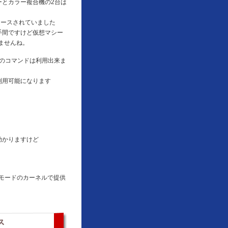
ーとカラー複合機の2台は
リースされていました
で手間ですけど仮想マシー
ませんね。
のコマンドは利用出来ま
利用可能になります
助かりますけど
。
AEモードのカーネルで提供