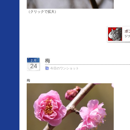
（クリックで拡大）
梅
2 月
24
今日のワンショット
梅