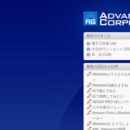
最近のできごと
電子工作室
(44)
今日のワンショット
(15
日 記
(116)
最新の日記から15件
Windowsとウイルスセ
ィ
Windows11疲れますね
AIで遊んでみた
外で焼肉してみたい
VEGAS PRO 18にハマ
スマホ用ガジェット
Amazon EchoとBlueto
ーカー
Windows11 どうでしょ
XML Sitemapsの問題