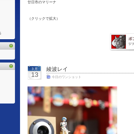
廿日市のマリーナ
（クリックで拡大）
5
綾波レイ
3 月
13
今日のワンショット