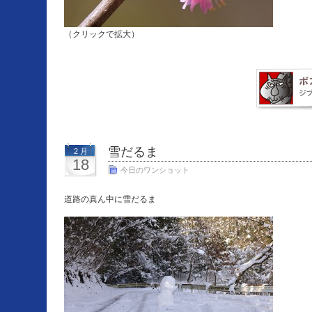
（クリックで拡大）
雪だるま
2 月
18
今日のワンショット
道路の真ん中に雪だるま