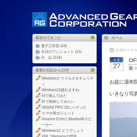
最近のできごと
ホーム
電子工作室
(44)
なぜ2メート
今日のワンショット
(15)
日 記
(116)
OF
8 月
27
最新の日記から15件
Windowsとウイルスセキュリテ
お盆に湯布
ィ
Windows11疲れますね
いきなり写
AIで遊んでみた
外で焼肉してみたい
VEGAS PRO 18にハマった
スマホ用ガジェット
Amazon EchoとBluetoothスピ
ーカー
Windows11 どうでしょう
XML Sitemapsの問題