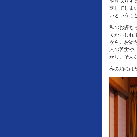
やり取りす
落してしま
いというこ
私のお婆ち
くかもしれ
から。お婆
人の苦労や
かし、そん
私の頭には