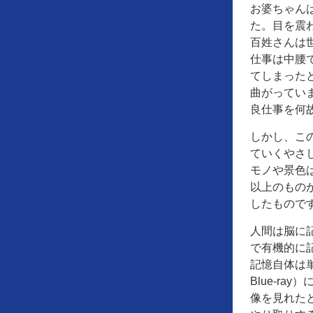
お婆ちゃん
た。目を震
百姓さんは
仕事は中腰
てしまった
曲がってい
良仕事を何
しかし、こ
ていくやさ
モノや景色
以上のもの
したもので
人間は脳に
で有機的に
記憶自体は
Blue-r
像を見れた