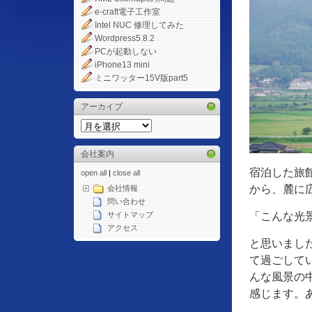
e-craft電子工作室
Intel NUC 修理してみた
Wordpress5.8.2
PCが起動しない
iPhone13 mini
ミニワッター15V版part5
アーカイブ
会社案内
宿泊した旅
open all
|
close all
から、麓に
会社情報
問い合わせ
「こんな光
サイトマップ
アクセス
と思いまし
て過ごして
んな風景の
感じます。