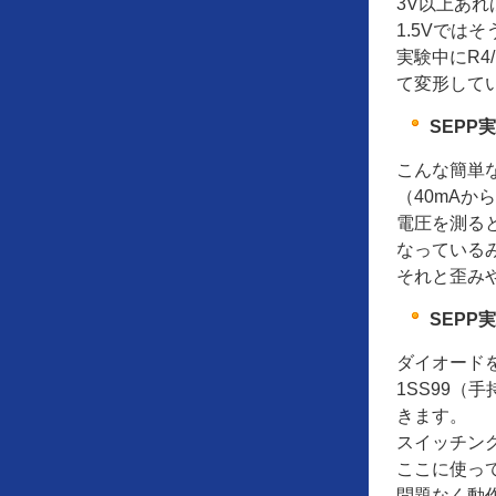
3V以上あれ
1.5Vでは
実験中にR4
て変形してい
SEPP
こんな簡単
（40mAか
電圧を測ると
なっている
それと歪み
SEPP
ダイオード
1SS99（
きます。
スイッチン
ここに使って
問題なく動