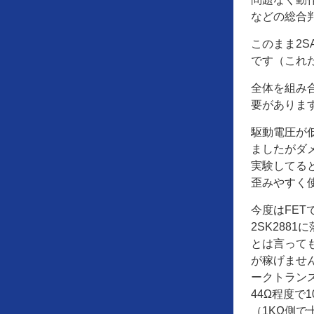
などの総合判
このまま2S
です（これ
全体を組み
要がありま
駆動電圧が
ましたがダ
実験してる
歪みやすく
今度はFET
2SK288
とは言って
が稼げません
ークトランス
44Ω程度で1
（1KΩ側