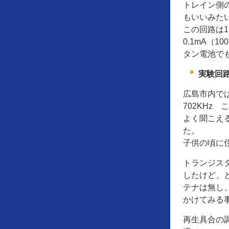
トレイン側の
もいいみた
この回路は1.
0.1mA（
タン電池で
実験回路
広島市内ではR
702KHz
よく聞こえ
た。
子供の頃に
トランジス
したけど、
テナは無し
かけてみる
再生具合の