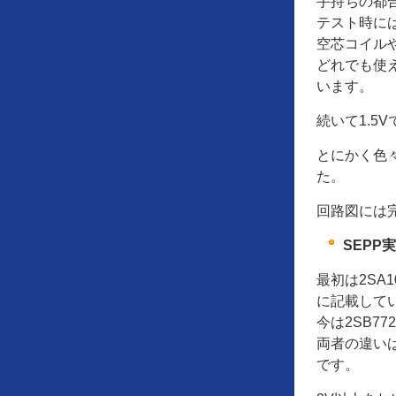
手持ちの都
テスト時には
空芯コイル
どれでも使
います。
続いて1.5
とにかく色
た。
回路図には
SEPP
最初は2SA
に記載して
今は2SB7
両者の違いは
です。