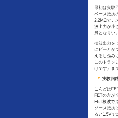
最初は実験回
ベース抵抗の
2.2MΩで
波出力が小さ
満となりい
検波出力を
にビーとか
えるし歪み
このトランジ
けです）ま
実験回路
こんどはFE
FETの方
FET検波で
ソース抵抗は
ると1.5V