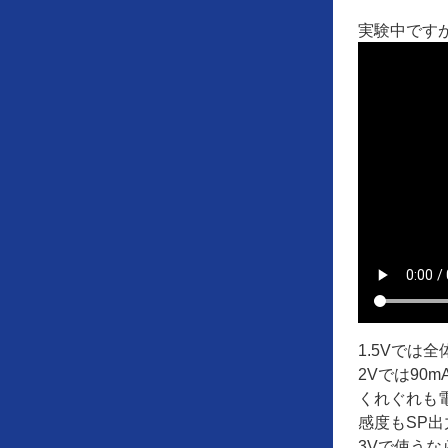
実験中です
1.5Vでは
2Vでは90
くれぐれも
感度もSP
3Vで使う