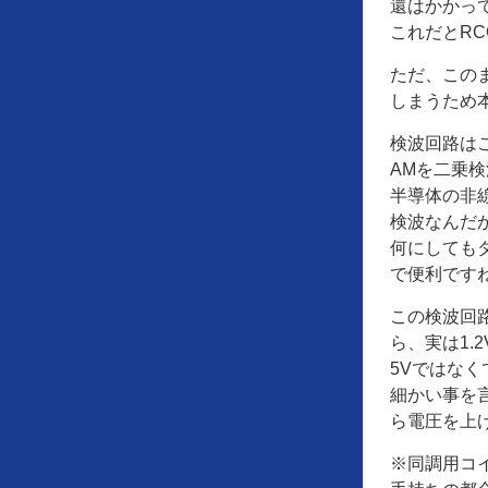
還はかかっ
これだとR
ただ、この
しまうため
検波回路は
AMを二乗
半導体の非
検波なんだ
何にしても
で便利です
この検波回
ら、実は1
5Vではなく
細かい事を言
ら電圧を上
※同調用コ