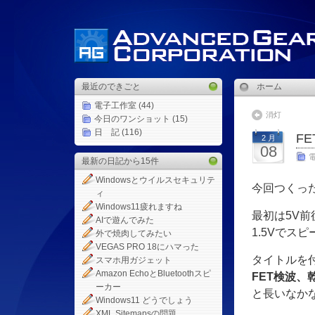
最近のできごと
ホーム
電子工作室
(44)
消灯
今日のワンショット
(15)
日 記
(116)
F
2 月
08
最新の日記から15件
Windowsとウイルスセキュリテ
今回つくっ
ィ
Windows11疲れますね
最初は5V
AIで遊んでみた
1.5Vでス
外で焼肉してみたい
VEGAS PRO 18にハマった
タイトルを
スマホ用ガジェット
Amazon EchoとBluetoothスピ
FET検波、
ーカー
と長いなか
Windows11 どうでしょう
XML Sitemapsの問題