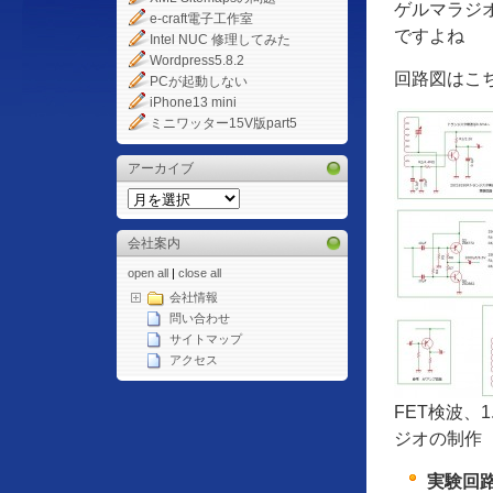
ゲルマラジ
e-craft電子工作室
ですよね
Intel NUC 修理してみた
Wordpress5.8.2
回路図はこ
PCが起動しない
iPhone13 mini
ミニワッター15V版part5
アーカイブ
会社案内
open all
|
close all
会社情報
問い合わせ
サイトマップ
アクセス
FET検波、
ジオの制作
実験回路