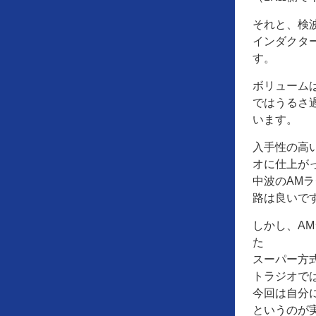
それと、検波
インダクタ
す。
ボリューム
ではうるさ
います。
入手性の高
オに仕上が
中波のAM
路は良いで
しかし、A
た
スーパー方
トラジオで
今回は自分
というのが