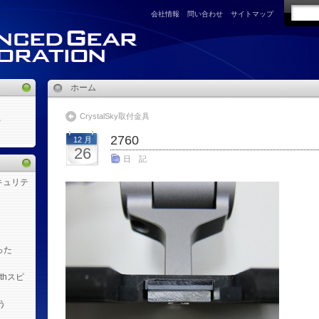
会社情報
問い合わせ
サイトマップ
ホーム
CrystalSky取付金具
)
2760
12 月
26
日 記
キュリテ
った
othスピ
う