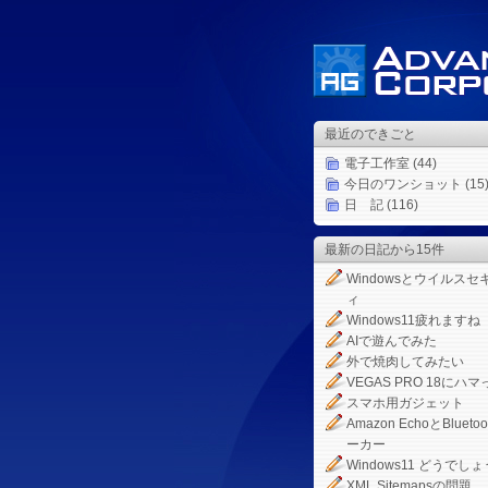
最近のできごと
電子工作室
(44)
今日のワンショット
(15
日 記
(116)
最新の日記から15件
Windowsとウイルスセ
ィ
Windows11疲れますね
AIで遊んでみた
外で焼肉してみたい
VEGAS PRO 18にハマ
スマホ用ガジェット
Amazon EchoとBlueto
ーカー
Windows11 どうでしょ
XML Sitemapsの問題