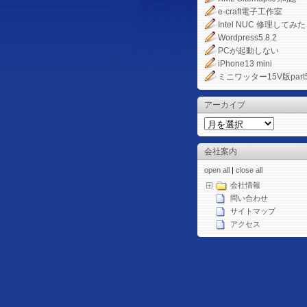
e-craft電子工作室
Intel NUC 修理してみた
Wordpress5.8.2
PCが起動しない
iPhone13 mini
ミニワッター15V版part
アーカイブ
会社案内
open all
|
close all
会社情報
問い合わせ
サイトマップ
アクセス