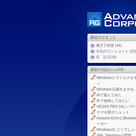
最近のできごと
電子工作室
(44)
今日のワンショット
(15
日 記
(116)
最新の日記から15件
Windowsとウイルスセ
ィ
Windows11疲れますね
AIで遊んでみた
外で焼肉してみたい
VEGAS PRO 18にハマ
スマホ用ガジェット
Amazon EchoとBlueto
ーカー
Windows11 どうでしょ
XML Sitemapsの問題