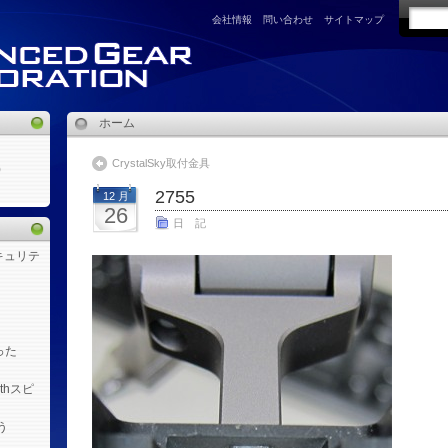
会社情報
問い合わせ
サイトマップ
ホーム
CrystalSky取付金具
)
2755
12 月
26
日 記
キュリテ
った
othスピ
う