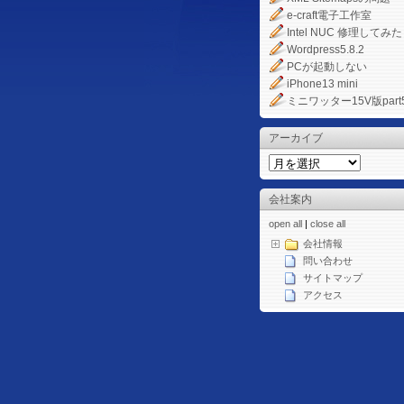
e-craft電子工作室
Intel NUC 修理してみた
Wordpress5.8.2
PCが起動しない
iPhone13 mini
ミニワッター15V版part
アーカイブ
会社案内
open all
|
close all
会社情報
問い合わせ
サイトマップ
アクセス