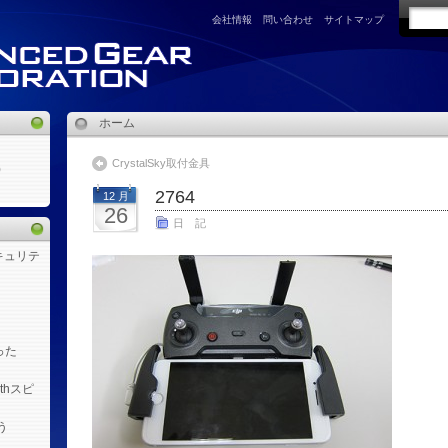
会社情報
問い合わせ
サイトマップ
ホーム
CrystalSky取付金具
)
2764
12 月
26
日 記
キュリテ
った
othスピ
う