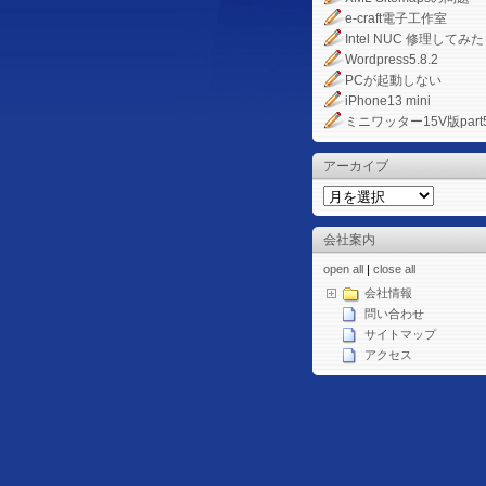
e-craft電子工作室
Intel NUC 修理してみた
Wordpress5.8.2
PCが起動しない
iPhone13 mini
ミニワッター15V版part
アーカイブ
会社案内
open all
|
close all
会社情報
問い合わせ
サイトマップ
アクセス