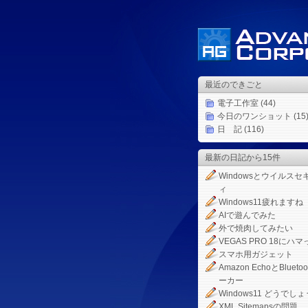
最近のできごと
電子工作室
(44)
今日のワンショット
(15
日 記
(116)
最新の日記から15件
Windowsとウイルスセ
ィ
Windows11疲れますね
AIで遊んでみた
外で焼肉してみたい
VEGAS PRO 18にハマ
スマホ用ガジェット
Amazon EchoとBlueto
ーカー
Windows11 どうでしょ
XML Sitemapsの問題